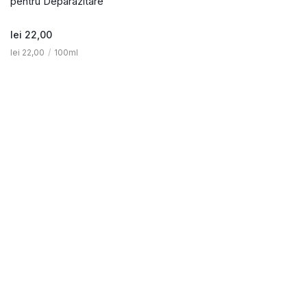
pentru Deparazitare
lei
22,00
lei
22,00
/
100ml