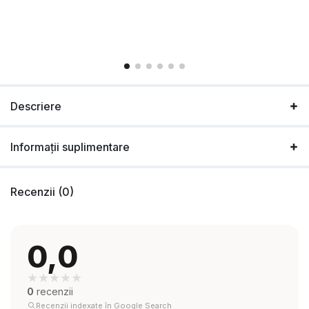
Descriere
Informații suplimentare
Recenzii (0)
0,0
★
★
★
★
★
0
recenzii
Recenzii indexate în Google Search