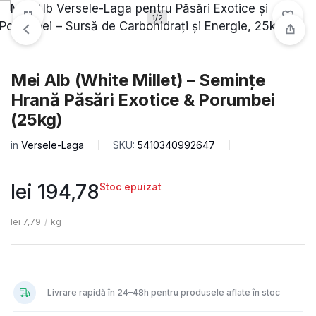
1/2
Mei Alb (White Millet) – Semințe
Hrană Păsări Exotice & Porumbei
(25kg)
in
Versele-Laga
SKU:
5410340992647
lei
194,78
Stoc epuizat
lei
7,79
/
kg
Livrare rapidă în 24–48h pentru produsele aflate în stoc