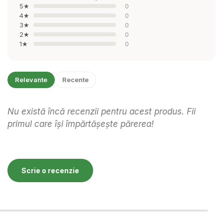
5★
0
4★
0
3★
0
2★
0
1★
0
Relevante
Recente
Nu există încă recenzii pentru acest produs. Fii
primul care își împărtășește părerea!
Scrie o recenzie