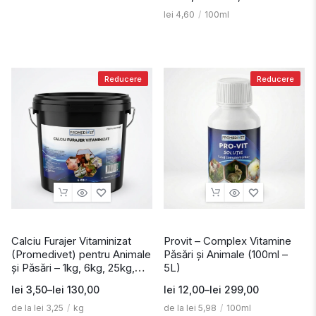
lei
4,60
/
100ml
Reducere
Reducere
Calciu Furajer Vitaminizat
Provit – Complex Vitamine
(Promedivet) pentru Animale
Păsări și Animale (100ml –
și Păsări – 1kg, 6kg, 25kg,
5L)
40kg
lei
3,50
–
lei
130,00
lei
12,00
–
lei
299,00
de la
lei
3,25
/
kg
de la
lei
5,98
/
100ml