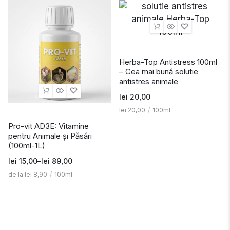
Herba-Top Antistress 100ml
– Cea mai bună solutie
antistres animale
lei
20,00
lei
20,00
/
100ml
Pro-vit AD3E: Vitamine
pentru Animale și Păsări
(100ml-1L)
lei
15,00
–
lei
89,00
de la
lei
8,90
/
100ml