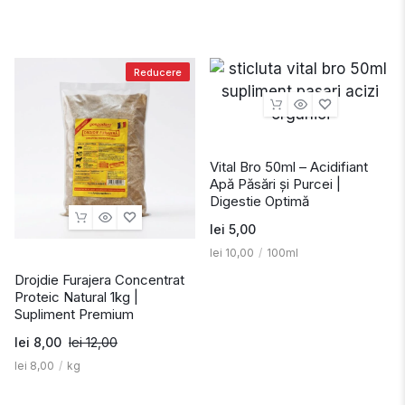
Reducere
Vital Bro 50ml – Acidifiant
Apă Păsări și Purcei |
Digestie Optimă
lei
5,00
lei
10,00
/
100ml
Drojdie Furajera Concentrat
Proteic Natural 1kg |
Supliment Premium
lei
8,00
lei
12,00
lei
8,00
/
kg