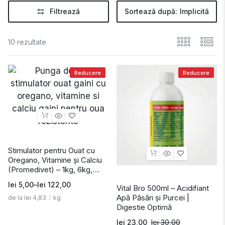
Filtrează
Sortează după:
Implicită
10 rezultate
Reducere
Reducere
Stimulator pentru Ouat cu
Oregano, Vitamine și Calciu
(Promedivet) – 1kg, 6kg,
25kg
lei
5,00
–
lei
122,00
Vital Bro 500ml – Acidifiant
Apă Păsări și Purcei |
de la
lei
4,83
/
kg
Digestie Optimă
lei
23,00
lei
30,00