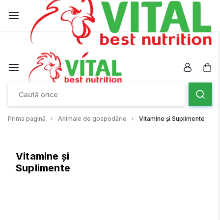
Comanda ac
Reduceri de sezon – Descoperă ofertele!‎ ‎
MAGAZINUL
COMPLET
MAGAZINUL
AL
COMPLET
Prima pagină
Animale de gospodărie
Vitamine și Suplimente
GOSPODARULUI
AL
Vitamine și
GOSPODARULUI
Suplimente