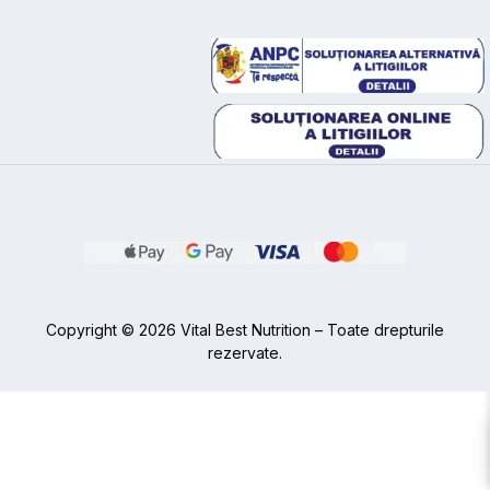
Specia și stadiul de viață:
Vârsta contează!
Purceii la înțărcare au nevoie de alte complexe
vitaminice față de o vacă aflată în vârful
perioadei de lactație.
Tipul de producție:
Găinile ouătoare
necesită un aport ridicat de calciu pentru coaja
oului, în timp ce puii de carne (broiler) au
nevoie de aminoacizi pentru dezvoltarea
masei musculare.
Carențele vizibile:
Dacă animalele mănâncă
pământ, se mușcă între ele sau au
blana/penajul tern, este un semn clar de lipsă
Copyright © 2026 Vital Best Nutrition – Toate drepturile
de minerale (ex: zinc, seleniu, calciu).
rezervate.
Sfaturi de administrare corectă
Respectă întotdeauna dozajul de pe eticheta