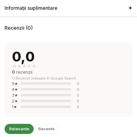
Informații suplimentare
Recenzii (0)
0,0
★
★
★
★
★
0
recenzii
Recenzii indexate în Google Search
5★
0
4★
0
3★
0
2★
0
1★
0
Relevante
Recente