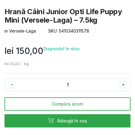
Hrană Câini Junior Opti Life Puppy
Mini (Versele-Laga) – 7.5kg
in
Versele-Laga
SKU:
5410340311578
lei
150,00
Disponibil în stoc
lei
20,00
/
kg
Cumpăra acum
Adaugă în coș