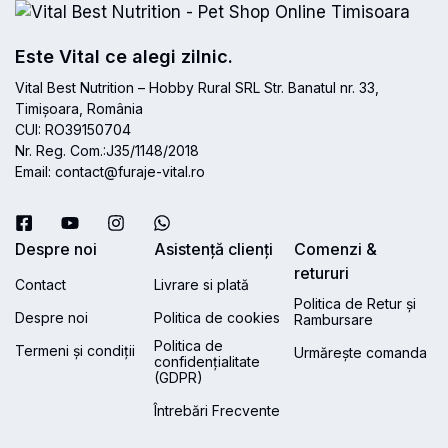
Este Vital ce alegi zilnic.
Vital Best Nutrition – Hobby Rural SRL Str. Banatul nr. 33,
Timișoara, România
CUI: RO39150704
Nr. Reg. Com.:J35/1148/2018
Email: contact@furaje-vital.ro
Despre noi
Asistență clienți
Comenzi &
retururi
Contact
Livrare si plată
Politica de Retur și
Despre noi
Politica de cookies
Rambursare
Politica de
Termeni și condiții
Urmărește comanda
confidențialitate
(GDPR)
Întrebări Frecvente