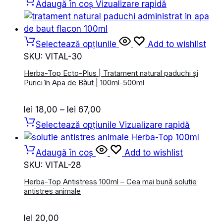
Adaugă în coș
Vizualizare rapidă
Selectează opțiunile
Add to wishlist
SKU:
VITAL-30
Herba-Top Ecto-Plus | Tratament natural paduchi și
Purici în Apa de Băut | 100ml-500ml
Interval
lei
18,00
–
lei
67,00
de
Selectează opțiunile
Vizualizare rapidă
prețuri:
lei 18,00
Adaugă în coș
Add to wishlist
până
SKU:
VITAL-28
la
Herba-Top Antistress 100ml – Cea mai bună solutie
lei 67,00
antistres animale
lei
20,00