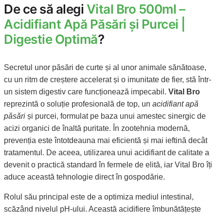
De ce să alegi
Vital Bro 500ml –
Acidifiant Apă Păsări și Purcei |
Digestie Optimă
?
Secretul unor păsări de curte și al unor animale sănătoase,
cu un ritm de creștere accelerat și o imunitate de fier, stă într-
un sistem digestiv care funcționează impecabil.
Vital Bro
reprezintă o soluție profesională de top, un
acidifiant apă
păsări
și purcei, formulat pe baza unui amestec sinergic de
acizi organici de înaltă puritate. În zootehnia modernă,
prevenția este întotdeauna mai eficientă și mai ieftină decât
tratamentul. De aceea, utilizarea unui acidifiant de calitate a
devenit o practică standard în fermele de elită, iar Vital Bro îți
aduce această tehnologie direct în gospodărie.
Rolul său principal este de a optimiza mediul intestinal,
scăzând nivelul pH-ului. Această acidifiere îmbunătățește