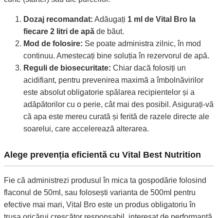
Dozaj recomandat:
Adăugați
1 ml de Vital Bro la
fiecare 2 litri de apă
de băut.
Mod de folosire:
Se poate administra zilnic, în mod
continuu. Amestecați bine soluția în rezervorul de apă.
Reguli de biosecuritate:
Chiar dacă folosiți un
acidifiant, pentru prevenirea maximă a îmbolnăvirilor
este absolut obligatorie spălarea recipientelor și a
adăpătorilor cu o perie, cât mai des posibil. Asigurați-vă
că apa este mereu curată și ferită de razele directe ale
soarelui, care accelerează alterarea.
Alege prevenția eficientă cu Vital Best Nutrition
Fie că administrezi produsul în mica ta gospodărie folosind
flaconul de 50ml, sau folosești varianta de 500ml pentru
efective mai mari, Vital Bro este un produs obligatoriu în
trusa oricărui crescător responsabil, interesat de performanță