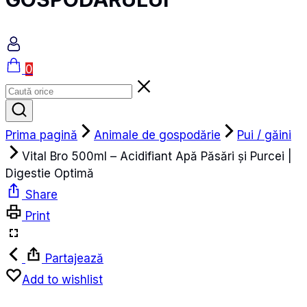
Coș
0
Prima pagină
Animale de gospodărie
Pui / găini
Vital Bro 500ml – Acidifiant Apă Păsări și Purcei |
Digestie Optimă
Share
Print
Partajează
Add to wishlist