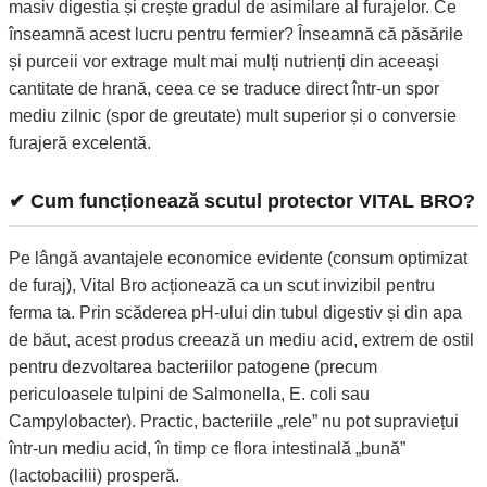
masiv digestia și crește gradul de asimilare al furajelor. Ce
înseamnă acest lucru pentru fermier? Înseamnă că păsările
și purceii vor extrage mult mai mulți nutrienți din aceeași
cantitate de hrană, ceea ce se traduce direct într-un spor
mediu zilnic (spor de greutate) mult superior și o conversie
furajeră excelentă.
✔ Cum funcționează scutul protector VITAL BRO?
Pe lângă avantajele economice evidente (consum optimizat
de furaj), Vital Bro acționează ca un scut invizibil pentru
ferma ta. Prin scăderea pH-ului din tubul digestiv și din apa
de băut, acest produs creează un mediu acid, extrem de ostil
pentru dezvoltarea bacteriilor patogene (precum
periculoasele tulpini de Salmonella, E. coli sau
Campylobacter). Practic, bacteriile „rele” nu pot supraviețui
într-un mediu acid, în timp ce flora intestinală „bună”
(lactobacilii) prosperă.