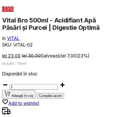
-23%
Vital Bro 500ml - Acidifiant Apă
Păsări și Purcei | Digestie Optimă
in
VITAL
SKU:
VITAL-02
lei
23,00
lei
30,00
Salvează:
lei
7,00
(23%)
lei
4,60
/
100ml
Disponibil în stoc
Cantitate
Vital
Adaugă în coș
Cumpăra acum
Bro
Add to wishlist
500ml
-