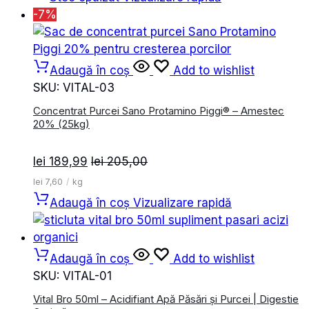
-7%
Adaugă în coș
Add to wishlist
SKU:
VITAL-03
Concentrat Purcei Sano Protamino Piggi® – Amestec
20% (25kg)
lei
189,99
lei
205,00
lei
7,60
/
kg
Adaugă în coș
Vizualizare rapidă
Adaugă în coș
Add to wishlist
SKU:
VITAL-01
Vital Bro 50ml – Acidifiant Apă Păsări și Purcei | Digestie