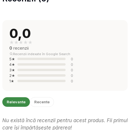
0,0
★
★
★
★
★
0
recenzii
Recenzii indexate în Google Search
5★
0
4★
0
3★
0
2★
0
1★
0
Relevante
Recente
Nu există încă recenzii pentru acest produs. Fii primul
care își împărtășește părerea!