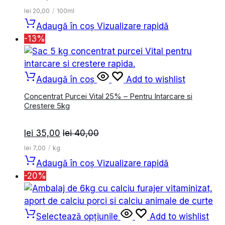
lei
20,00
/
100ml
Adaugă în coș
Vizualizare rapidă
-13%
Adaugă în coș
Add to wishlist
Concentrat Purcei Vital 25% – Pentru Intarcare si
Crestere 5kg
lei
35,00
lei
40,00
lei
7,00
/
kg
Adaugă în coș
Vizualizare rapidă
-20%
Selectează opțiunile
Add to wishlist