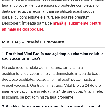
fără antibiotice. Pentru a asigura o protecție completă și o
dietă perfectă, vă recomandăm să utilizați acest produs în
paralel cu concentratele și furajele noastre premium.
Descoperiți întreaga gamă de
hrană și suplimente pentru
animale de gospodărie
.
Mini FAQ – Întrebări Frecvente
1. Pot folosi Vital Bro în același timp cu vitamine solubile
sau vaccinuri în apă?
Nu este recomandată administrarea simultană a
acidifiantului cu vaccinurile vii administrate în apa de băut,
deoarece aciditatea scăzută (pH-ul acid) poate inactiva
virusul vaccinal. Opriți administrarea Vital Bro cu 24 de ore
înainte de vaccinare și reluați la 24 de ore după. Vitaminele,
în schimb, se pot administra fără probleme.
2. Acidifiantul este periculos pentru oameni dacă puiul