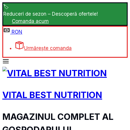
Sari
🏷️
la
Reduceri de sezon – Descoperă ofertele!‎ ‎
conținut
Comanda acum
RON
Urmărește comanda
VITAL BEST NUTRITION
MAGAZINUL COMPLET AL
GOSPODARULUI