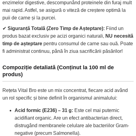
enzimelor digestive, descompunând proteinele din furaj mult
mai rapid. Astfel, se asigură o viteză de creștere optimă la
puii de carne și la purcei.
✔
Siguranță Totală (Zero Timp de Așteptare):
Fiind un
produs bazat exclusiv pe acizi organici naturali,
NU necesită
timp de așteptare
pentru consumul de carne sau ouă. Poate
fi administrat continuu, până în ziua sacrificării păsărilor!
Compoziție detaliată (Conținut la 100 ml de
produs)
Rețeta Vital Bro este un mix concentrat, fiecare acid având
un rol specific și bine definit în organismul animalului:
Acid formic (E236) – 31 g:
Este cel mai puternic
acidifiant organic. Are un efect antibacterian direct,
distrugând membranele celulare ale bacteriilor Gram-
negative (precum Salmonella).