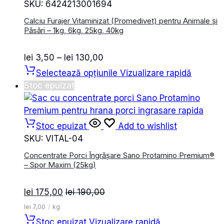
SKU:
6424213001694
Calciu Furajer Vitaminizat (Promedivet) pentru Animale și
Păsări – 1kg, 6kg, 25kg, 40kg
Interval
lei
3,50
–
lei
130,00
de
Selectează opțiunile
Vizualizare rapidă
prețuri:
Stoc epuizat
lei 3,50
până
la
Stoc epuizat
Add to wishlist
lei 130,00
SKU:
VITAL-04
Concentrate Porci Îngrășare Sano Protamino Premium®
– Spor Maxim (25kg)
lei
175,00
lei
190,00
lei
7,00
/
kg
Stoc epuizat
Vizualizare rapidă