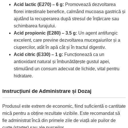
Acid lactic (E270) – 6 g:
Promovează dezvoltarea
florei intestinale benefice, calmând mucoasa gastrică și
ajutând la recuperarea după stresul de înțărcare sau
schimbarea furajului.
Acid propionic (E280) – 3.5 g:
Un agent antifungic
excelent, care previne dezvoltarea mucegaiurilor și a
ciupercilor, atât în apă cât și în tractul digestiv.
Acid citric (E330) – 1 g:
Funcționează ca un
antioxidant natural și îmbunătățește gustul apei,
stimulând un consum adecvat de lichide, vital pentru
hidratare.
Instrucțiuni de Administrare și Dozaj
Produsul este extrem de economic, fiind suficientă o cantitate
mică pentru a obține rezultate vizibile. Este recomandat să
fie administrat încă din primele zile de viață ale puilor de
curte (starter) sau ale purceilor.