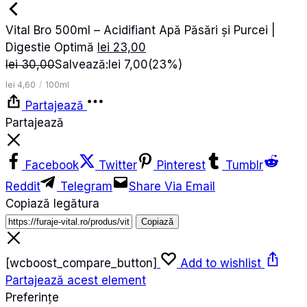
Vital Bro 500ml – Acidifiant Apă Păsări și Purcei |
Digestie Optimă
lei
23,00
lei
30,00
Salvează:
lei
7,00
(23%)
lei
4,60
/
100ml
Partajează
Partajează
Facebook
Twitter
Pinterest
Tumblr
Reddit
Telegram
Share Via Email
Copiază legătura
Copiază
[wcboost_compare_button]
Add to wishlist
Partajează acest element
Preferințe