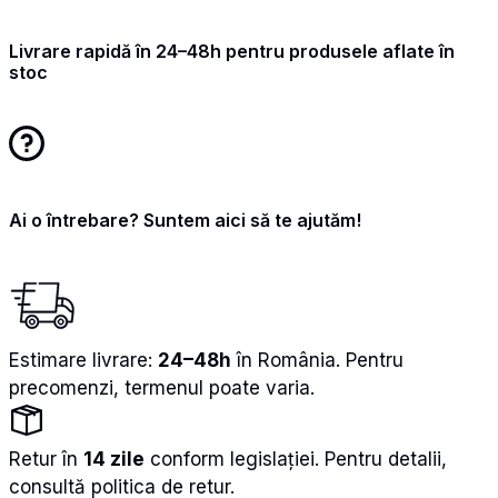
Acidifiant
Apă
Livrare rapidă în 24–48h pentru produsele aflate în
Păsări
stoc
și
Purcei
|
Digestie
Optimă
Ai o întrebare? Suntem aici să te ajutăm!
Estimare livrare:
24–48h
în România. Pentru
precomenzi, termenul poate varia.
Retur în
14 zile
conform legislației. Pentru detalii,
consultă politica de retur.