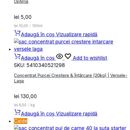
Optimă
lei
5,00
lei
10,00
/
100ml
Adaugă în coș
Vizualizare rapidă
Adaugă în coș
Add to wishlist
SKU:
5410340521298
Concentrat Purcei Creștere & Înțărcare (20kg) | Versele-
Laga
lei
130,00
lei
6,50
/
kg
Adaugă în coș
Vizualizare rapidă
Calde