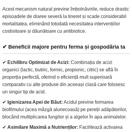
Acest mecanism natural previne îmbolnăvirile, reduce drastic
episoadele de diaree severă la tineret și scade considerabil
mortalitatea, eliminând totodată necesitatea intervențiilor
costisitoare și dăunătoare cu antibiotice.
✔ Beneficii majore pentru ferma și gospodăria ta
✔
Echilibru Optimizat de Acizi:
Combinația de acizi
organici (lactic, butiric, formic, propionic, citric) se află în
proporția perfectă, oferind o eficiență mult superioară
comparativ cu alte produse din aceeași clasă care folosesc
un singur tip de acid.
✔
Igienizarea Apei de Băut:
Acidul previne formarea
biofilmului (acea mâzgă alunecoasă) pe pereții adăpătorilor,
blocând multiplicarea fungilor și a algelor în apa animalelor.
✔
Asimilare Maximă a Nutrienților:
Facilitează activarea