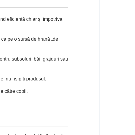
d eficientă chiar și împotriva
p ca pe o sursă de hrană „de
tru subsoluri, băi, grajduri sau
, nu risipiți produsul.
 către copii.