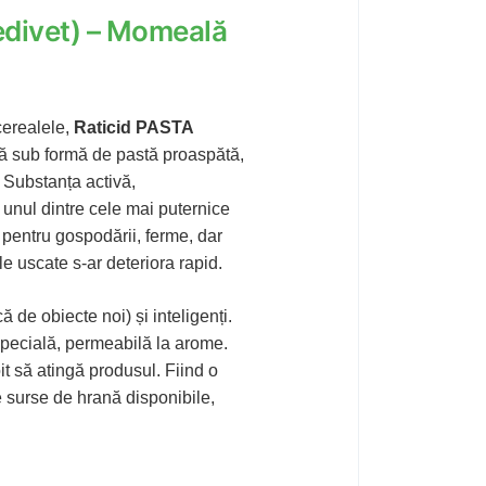
edivet) – Momeală
cerealele,
Raticid PASTA
ă sub formă de pastă proaspătă,
. Substanța activă,
 unul dintre cele mai puternice
 pentru gospodării, ferme, dar
e uscate s-ar deteriora rapid.
că de obiecte noi) și inteligenți.
specială, permeabilă la arome.
it să atingă produsul. Fiind o
e surse de hrană disponibile,