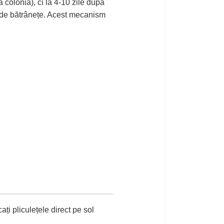
 colonia), ci la 4-10 zile după
t de bătrânețe. Acest mecanism
ți pliculețele direct pe sol