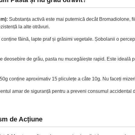
um):
Substanța activă este mai puternică decât Bromadiolone, fiin
istență la alte otrăvuri.
conține făină, lapte praf și grăsimi vegetale. Șobolanii o perce
 deosebire de grâu, pasta nu mucegăiește rapid. Este ideală pen
g conține aproximativ 15 pliculețe a câte 10g. Nu faceți mizerie
ntul amar de siguranță pentru a preveni consumul accidental de
sm de Acțiune