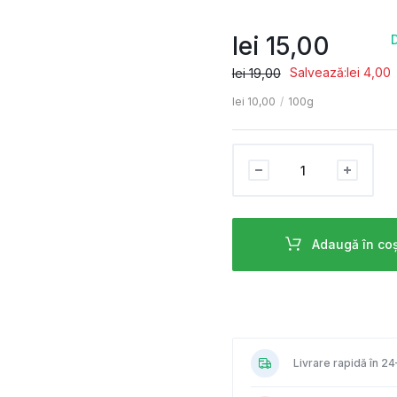
lei
15,00
D
Salvează:
lei
4,00
lei
19,00
lei
10,00
/
100g
Adaugă în co
Livrare rapidă în 2