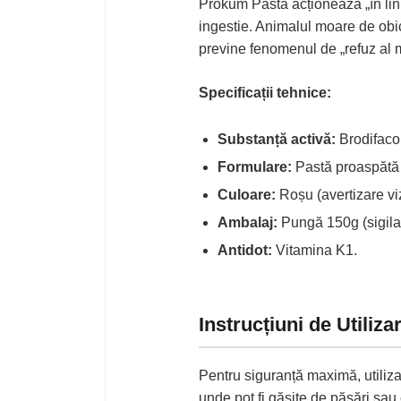
Prokum Pasta acționează „în lini
ingestie. Animalul moare de obi
previne fenomenul de „refuz al 
Specificații tehnice:
Substanță activă:
Brodifaco
Formulare:
Pastă proaspătă î
Culoare:
Roșu (avertizare vi
Ambalaj:
Pungă 150g (sigilat
Antidot:
Vitamina K1.
Instrucțiuni de Utiliza
Pentru siguranță maximă, utiliz
unde pot fi găsite de păsări sau 