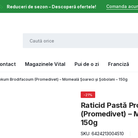
Comanda acu
️
Reduceri de sezon – Descoperă ofertele!‎ ‎
ontact
Magazinele Vital
Pui de o zi
Franciză
rokum Brodifacoum (Promedivet) – Momeală Șoareci și Șobolani – 150g
-21%
Raticid Pastă P
(Promedivet) – 
150g
SKU:
6424213004510