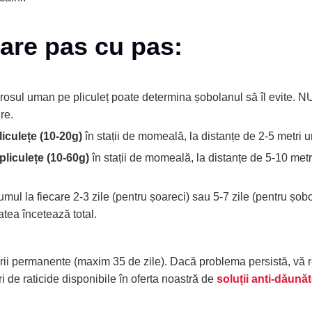
care pas cu pas:
rosul uman pe pliculeț poate determina șobolanul să îl evite. NU 
re.
liculețe (10-20g)
în stații de momeală, la distanțe de 2-5 metri u
 pliculețe (10-60g)
în stații de momeală, la distanțe de 5-10 metr
umul la fiecare 2-3 zile (pentru șoareci) sau 5-7 zile (pentru ș
tea încetează total.
zării permanente (maxim 35 de zile). Dacă problema persistă, vă
 de raticide disponibile în oferta noastră de
soluții anti-dăunăt