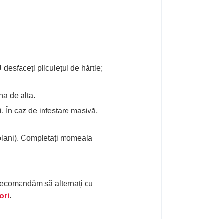
desfaceți pliculețul de hârtie;
na de alta.
i. În caz de infestare masivă,
obolani). Completați momeala
 recomandăm să alternați cu
ori
.