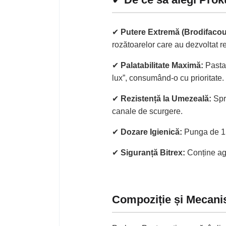
✔
Putere Extremă (Brodifaco
rozătoarelor care au dezvoltat rez
✔
Palatabilitate Maximă:
Pasta 
lux”, consumând-o cu prioritate.
✔
Rezistență la Umezeală:
Spre
canale de scurgere.
✔
Dozare Igienică:
Punga de 150
✔
Siguranță Bitrex:
Conține age
Compoziție și Mecani