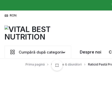

RON
MAGAZINUL
Despre noi
C
Cumpără după categorii
COMPLET
Prima pagină
Capcane & dăunători
Raticid Pastă P
AL
GOSPODARULUI