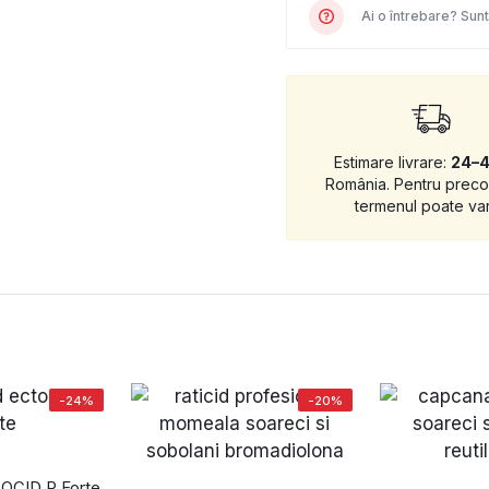
Ai o întrebare? Sunt
Estimare livrare:
24–
România. Pentru prec
termenul poate var
-24%
-20%
TOCID P Forte