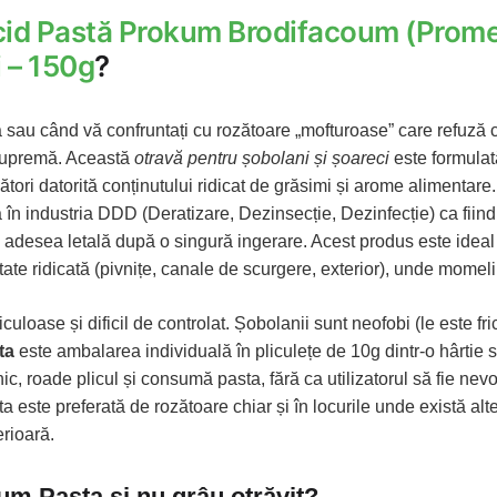
cid Pastă Prokum Brodifacoum (Prom
i – 150g
?
au când vă confruntați cu rozătoare „mofturoase” care refuză 
supremă. Această
otravă pentru șobolani și șoareci
este formulat
nători datorită conținutului ridicat de grăsimi și arome alimentare
 în industria DDD (Deratizare, Dezinsecție, Dezinfecție) ca fiind
d adesea letală după o singură ingerare. Acest produs este ideal
ate ridicată (pivnițe, canale de scurgere, exterior), unde momelil
iculoase și dificil de controlat. Șobolanii sunt neofobi (le este fri
ta
este ambalarea individuală în pliculețe de 10g dintr-o hârtie 
, roade plicul și consumă pasta, fără ca utilizatorul să fie nevo
este preferată de rozătoare chiar și în locurile unde există alt
rioară.
um Pasta și nu grâu otrăvit?