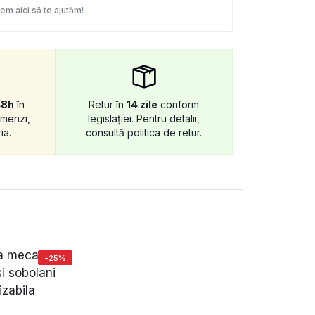
em aici să te ajutăm!
48h
în
Retur în
14 zile
conform
omenzi,
legislației. Pentru detalii,
ia.
consultă politica de retur.
-25%