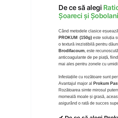
De ce să alegi
Rati
Șoareci și Șobolan
Când metodele clasice eșuează s
PROKUM (150g)
este soluția 
o textură irezistibilă pentru dău
Brodifacoum
, este recunoscută
anticoagulante de pe piață, fiin
mai ales pentru zonele cu umidit
Infestațiile cu rozătoare sunt per
Avantajul major al
Prokum Pas
Rozătoarea simte mirosul puternic
momeală moale și grasă, aceasta 
asigurând o rată de succes supe
✔ De ce să alegi Prok