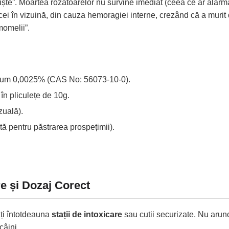
ște”. Moartea rozătoarelor nu survine imediat (ceea ce ar alarma
cei în vizuină, din cauza hemoragiei interne, crezând că a muri
momelii”.
um 0,0025% (CAS No: 56073-10-0).
n pliculețe de 10g.
zuală).
ă pentru păstrarea prospețimii).
re și Dozaj Corect
ați întotdeauna
stații de intoxicare
sau cutii securizate. Nu arunca
câini.