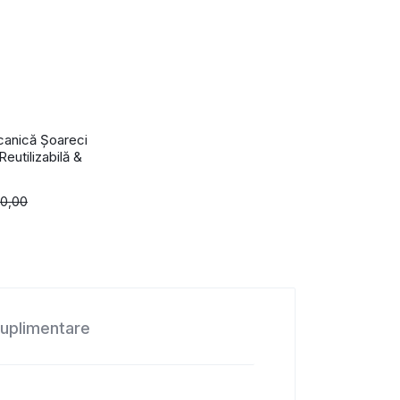
anică Șoareci
Reutilizabilă &
0,00
suplimentare