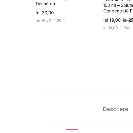
Dăunători
100 ml – Soluți
Concentrată P
lei
20,00
lei
19,00
lei
25
lei
40,00
/
100ml
lei
19,00
/
100ml
Descriere