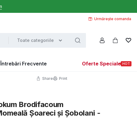
m
Urmărește comanda
Toate categoriile
Întrebări Frecvente
Oferte Speciale
HOT
Share
Print
rokum Brodifacoum
Momeală Șoareci și Șobolani -