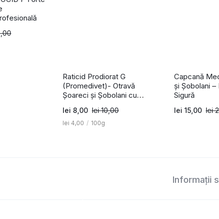
e
rofesională
,00
Raticid Prodiorat G
Capcană Mec
(Promedivet)- Otravă
și Șobolani – 
Șoareci și Șobolani cu
Sigură
Bromadiolone – 200g
lei
8,00
lei
10,00
lei
15,00
lei
2
lei
4,00
/
100g
Informații 