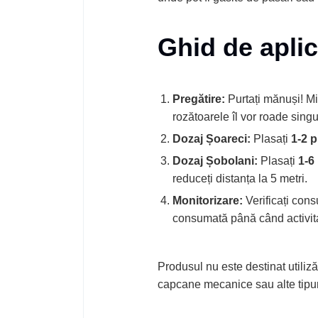
Ghid de apli
Pregătire:
Purtați mănuși! Mi
rozătoarele îl vor roade singu
Dozaj Șoareci:
Plasați
1-2 p
Dozaj Șobolani:
Plasați
1-6
reduceți distanța la 5 metri.
Monitorizare:
Verificați cons
consumată până când activita
Produsul nu este destinat utili
capcane mecanice sau alte tipuri