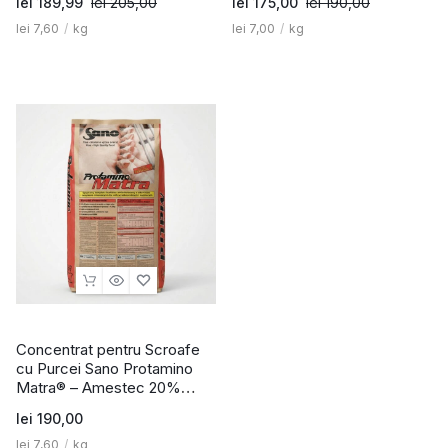
lei
189,99
lei
205,00
lei
175,00
lei
190,00
lei
7,60
/
kg
lei
7,00
/
kg
Concentrat pentru Scroafe
cu Purcei Sano Protamino
Matra® – Amestec 20%
(25kg)
lei
190,00
lei
7,60
/
kg