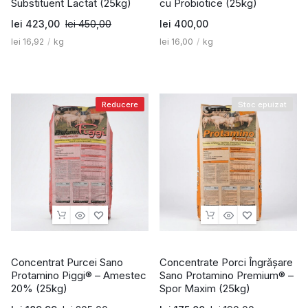
Substituent Lactat (25kg)
cu Probiotice (25kg)
lei
423,00
lei
450,00
lei
400,00
lei
16,92
/
kg
lei
16,00
/
kg
Reducere
Stoc epuizat
Concentrat Purcei Sano
Concentrate Porci Îngrășare
Protamino Piggi® – Amestec
Sano Protamino Premium® –
20% (25kg)
Spor Maxim (25kg)