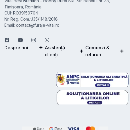
Vital Best Nutrition – Hobby Rural SRL Str. Banatul nr. 33,
Timișoara, România
CUI: RO39150704
Nr. Reg. Com.:J35/1148/2018
Email: contact@furaje-vital.ro
Despre noi
Asistență
Comenzi &
clienți
retururi