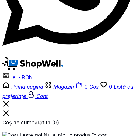
lei - RON
Prima pagină
Magazin
0
Coș
0
Listă cu
preferințe
Cont
Coș de cumpărături
(0)
Nu ai niciun produs în coș.