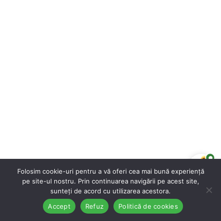
Folosim cookie-uri pentru a vă oferi cea mai bună experiență
pe site-ul nostru. Prin continuarea navigării pe acest site,
sunteți de acord cu utilizarea acestora.
Accept
Refuz
Politică de cookies
Prima pagină
Magazin
Coș
Listă cu preferințe
Cont